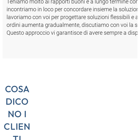
Teniamo molto ai rapporti buoni e a lungo termine con i 
incontriamo in loco per concordare insieme la soluzion
lavoriamo con voi per progettare soluzioni flessibili e 
ordini aumenta gradualmente, discutiamo con voi la sit
Questo approccio vi garantisce di avere sempre a dispo
COSA
DICO
NO I
CLIEN
orsi
“Nel
TI