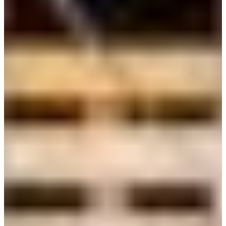
Croatia
Czechia
Estonia