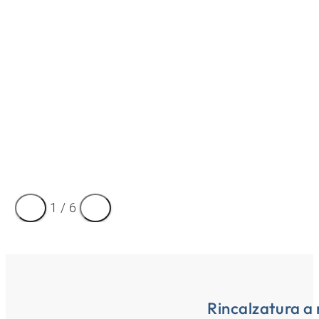
1
/
6
Rincalzatura a