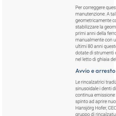
Per correggere quest
manutenzione. A tal f
geometricamente corr
stabilizzare la geomet
primi anni della fer
manualmente con un 
ultimi 80 anni quest
dotate di strumenti 
nel letto di ghiaia d
Avvio e arresto
Le rincalzatrici tra
sinusoidale i denti d
continua emissione d
spinto ad aprire nuo
Hansjörg Hofer, CEO 
gruppo di rincalzat