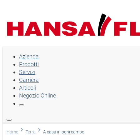
Azienda
Azienda
Prodotti
Prodotti
Servizi
Servizi
Carriera
Articoli
Carriera
Negozio Online
Articoli
Negozio Online
Lingua
Home
Terra
A casa in ogni campo
Selezionare la lingua