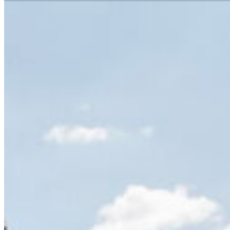
Aiuto e contatto
Trova filiali
Il vostro filo diretto con noi
Deutsch
Euro
Avete domande sui nostri ser
aiuto?
Asia 
Telefono
+41 31 9174545
Afric
Servizio immediato
+41 800 771 234
Nord
Lun - Gio