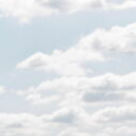
7:15 - 17:00
America
 giorni festivi
Luxembour
France
Netherlands
Germany
Poland
Hungary
zegovina
Portugal
Ireland
Romania
Italy
Serbia
Latvia
Slovakia
Lithuania