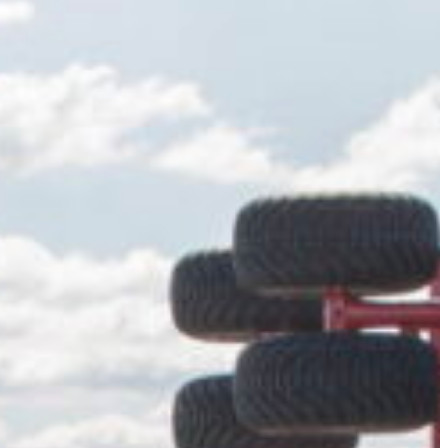
Slovenia
g
Spain
Swiss
Ukraine
United Kingdom