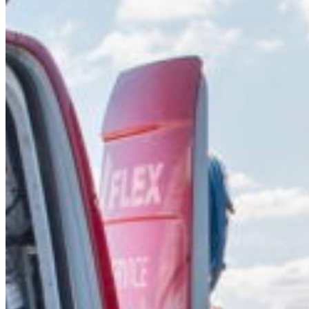
Ven
Sud 
Sono escluse le domeniche e i
Austria
Belgium
Bosnia and Her
Bulgaria
Croatia
Czechia
Estonia