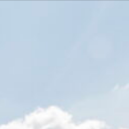
O forse non è 
English
Français
Italiano
pa
vizi e prodotti? O avete bisogno di
Sono escluse l
Mettetevi i
e Pacifico
Opzioni d
Assistenza
a
Trova la fi
 America
7:15 - 17:30