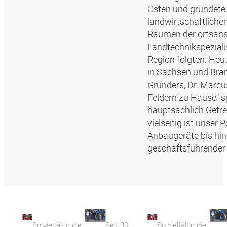
Osten und gründete 
landwirtschaftliche
Räumen der ortsans
Landtechnikspeziali
Region folgten. Heu
in Sachsen und Bran
Gründers, Dr. Marcu
Feldern zu Hause“ sp
hauptsächlich Getr
vielseitig ist unser
Anbaugeräte bis hin
geschäftsführender 
So vielfältig die
Seit 30
So vielfältig die