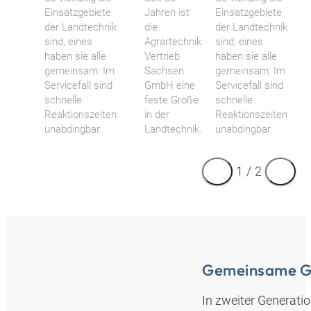
Einsatzgebiete
Jahren ist
Einsatzgebiete
der Landtechnik
die
der Landtechnik
sind, eines
Agrartechnik
sind, eines
haben sie alle
Vertrieb
haben sie alle
gemeinsam: Im
Sachsen
gemeinsam: Im
Servicefall sind
GmbH eine
Servicefall sind
schnelle
feste Größe
schnelle
Reaktionszeiten
in der
Reaktionszeiten
unabdingbar.
Landtechnik.
unabdingbar.
1
/
2
Gemeinsame G
In zweiter Generati