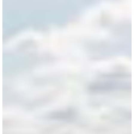
Croatia
Czechia
Estonia