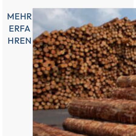
MEHR
ERFA
HREN