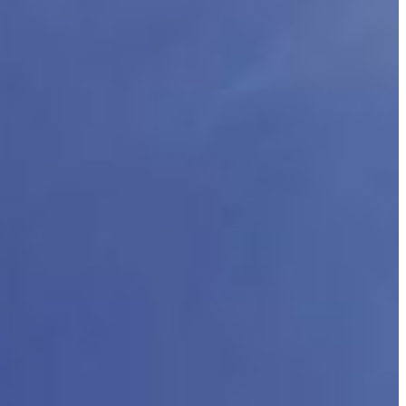
Slovenia
g
Spain
Swiss
Ukraine
United Kingdom