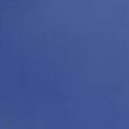
7:15 - 17:00
America
 giorni festivi
Luxembour
France
Netherlands
Germany
Poland
Hungary
zegovina
Portugal
Ireland
Romania
Italy
Serbia
Latvia
Slovakia
Lithuania