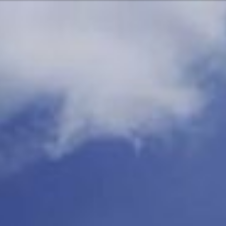
O forse non è 
English
Français
Italiano
pa
vizi e prodotti? O avete bisogno di
Sono escluse l
Mettetevi i
e Pacifico
Opzioni d
Assistenza
a
Trova la fi
 America
7:15 - 17:30