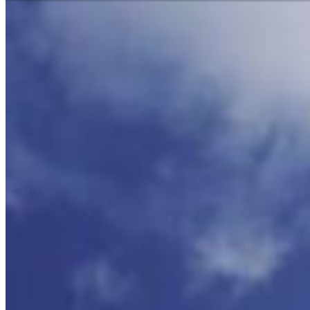
Aiuto e contatto
Trova filiali
Il vostro filo diretto con noi
Deutsch
Euro
Avete domande sui nostri ser
aiuto?
Asia 
Telefono
+41 31 9174545
Afric
Servizio immediato
+41 800 771 234
Nord
Lun - Gio