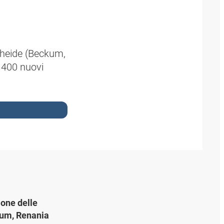
apheide (Beckum,
 400 nuovi
ione delle
kum, Renania