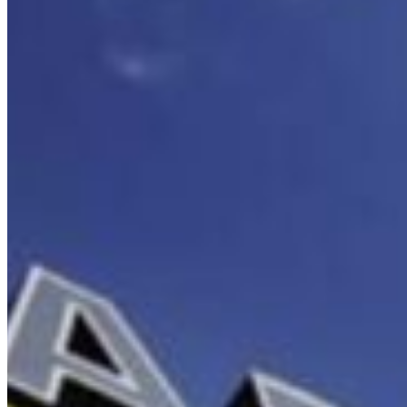
Ven
Sud 
Sono escluse le domeniche e i
Austria
Belgium
Bosnia and Her
Bulgaria
Croatia
Czechia
Estonia