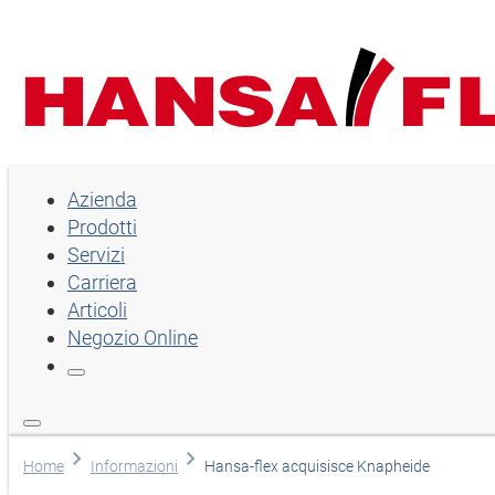
Azienda
Azienda
Prodotti
Prodotti
Servizi
Servizi
Carriera
Articoli
Carriera
Negozio Online
Articoli
Negozio Online
Lingua
Home
Informazioni
Hansa-flex acquisisce Knapheide
Selezionare la lingua