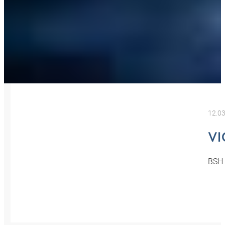
12.0
VI
BSH H