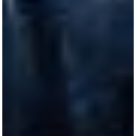
Croatia
Czechia
Estonia