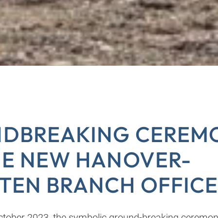
DBREAKING CEREM
HE NEW HANOVER-
TEN BRANCH OFFIC
ctober 2023, the symbolic ground-breaking ceremo