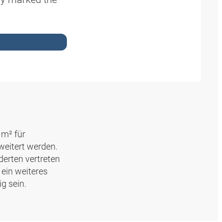
 m² für
weitert werden.
erten vertreten
 ein weiteres
g sein.