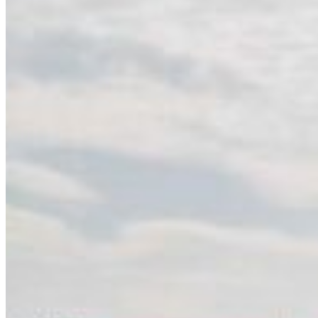
Fri
South Ameri
Sundays and public hol
Austria
Belgium
Bosnia and Herzegovin
Bulgaria
Croatia
Czechia
Estonia