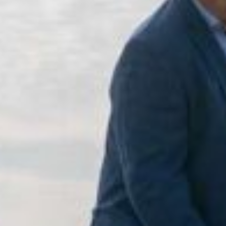
7:15 - 17:00
ca
idays are excluded
Luxembourg
France
Netherlands
Germany
Poland
Hungary
a
Portugal
Ireland
Romania
Italy
Serbia
Latvia
Slovakia
Lithuania