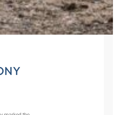
ONY
E
ny marked the