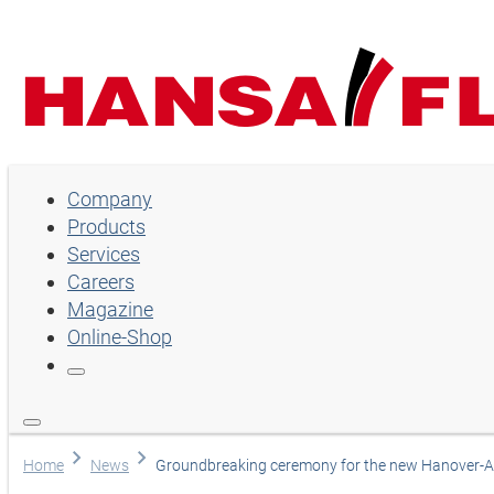
Company
Company
Products
Products
Services
Services
Careers
Magazine
Careers
Online-Shop
Magazine
Online-Shop
Language
Home
News
Groundbreaking ceremony for the new Hanover-An
English