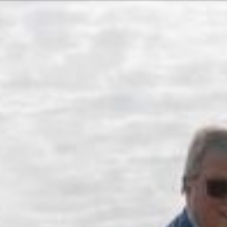
Or perhaps 
Français
Italiano
ons about our services and products? Or
Sundays and
Get in t
c
Contac
Help and
Locate
ca
7:15 - 17:30