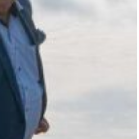
Slovenia
Spain
Swiss
Ukraine
United Kingdom