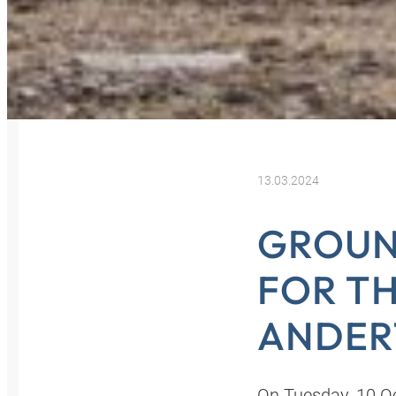
13.03.2024
GROUN
FOR T
ANDER
On Tuesday, 10 O