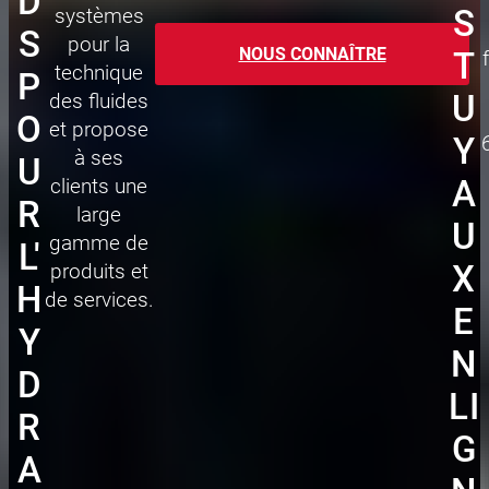
D
S
systèmes
S
pour la
NOUS CONNAÎTRE
T
technique
P
U
des fluides
O
et propose
Y
à ses
U
A
clients une
R
large
U
gamme de
L'
X
produits et
H
de services.
E
Y
N
D
LI
R
G
A