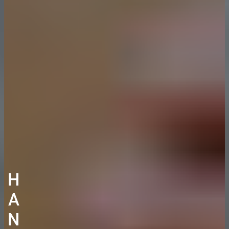
H
A
N