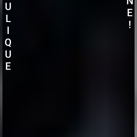
N
U
E
L
!
I
Q
U
E