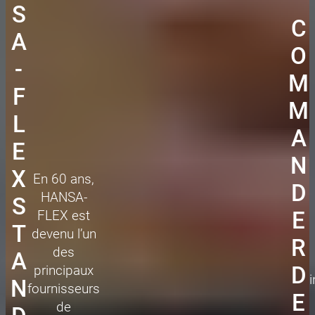
S
C
A
O
-
M
F
M
L
A
E
N
X
En 60 ans,
D
HANSA-
S
E
FLEX est
T
devenu l’un
R
des
A
D
principaux
N
fournisseurs
E
de