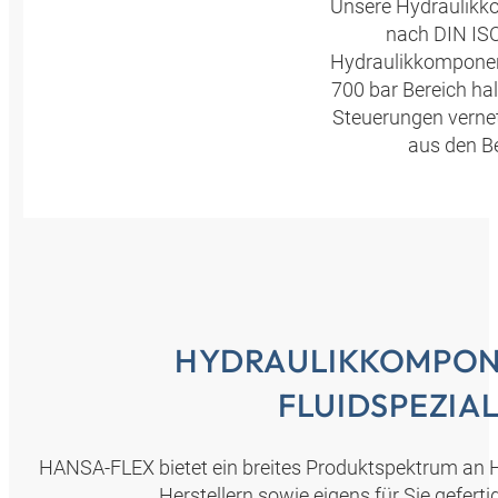
Unsere Hydraulikko
nach DIN ISO 
Hydraulikkomponen
700 bar Bereich ha
Steuerungen verne
aus den Be
HYDRAULIKKOMPO
FLUIDSPEZIA
HANSA‑FLEX bietet ein breites Produktspektrum an
Herstellern sowie eigens für Sie gefer