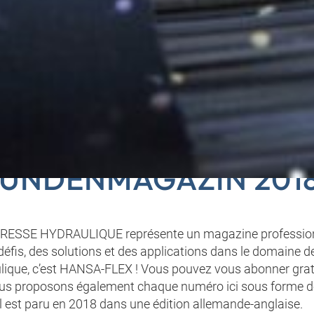
DAS HANSA-FLEX
UNDENMAGAZIN 201
 PRESSE HYDRAULIQUE représente un magazine professionn
éfis, des solutions et des applications dans le domaine d
aulique, c’est HANSA-FLEX ! Vous pouvez vous abonner gra
us proposons également chaque numéro ici sous forme 
Il est paru en 2018 dans une édition allemande-anglaise.