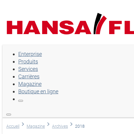
Enterprise
Enterprise
Produits
Produits
Services
Services
Carrières
Magazine
Carrières
Boutique en ligne
Magazine
Boutique en ligne
Lingua
Accueil
Magazine
Archives
2018
Sélection de la langue