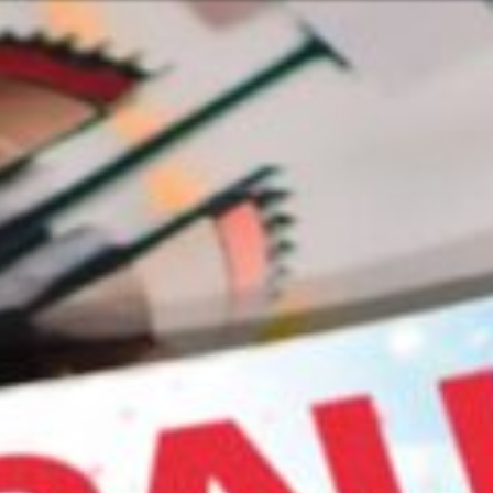
ous
Ou peut-être 
English
Français
Italiano
Europe
r nos services et nos produits ? Ou
Les dimanches
Prenez co
e et Pacifique
Options 
Aide et as
rique
Localise
érique du Nord
7:15 - 17:30