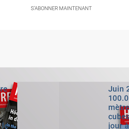
S’ABONNER MAINTENANT
re
Juin 
100.
mètr
cubes
 le
jour à