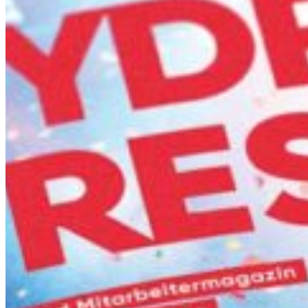
Ven
Am
Les dimanches et jours féri
Austria
Belgium
Bosnia and H
Bulgaria
Croatia
Czechia
Estonia