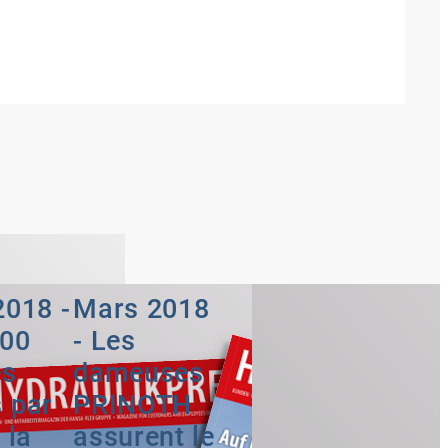
2018 -
Mars 2018
000
- Les
es
dameuses
 par
PRINOTH
 la
assurent le