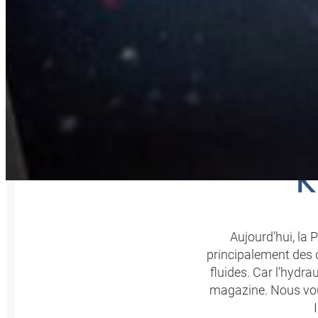
K
Aujourd’hui, la
principalement des d
fluides. Car l’hydr
magazine. Nous vo