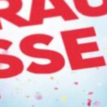
7:15 - 17:00
érique du Sud
és sont exclus
Luxembou
France
Netherlan
Germany
Poland
Hungary
erzegovina
Portugal
Ireland
Romania
Italy
Serbia
Latvia
Slovakia
Lithuania