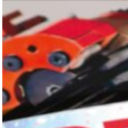
Assistance et contact
Recherche de branche
Votre ligne directe avec n
Deutsch
L'
Vous avez des questions su
vous avez besoin d'aide ?
Asi
Téléphone
+41 31 9174545
Af
Service immédiat
+41 800 771 234
Am
Lun - Jeu