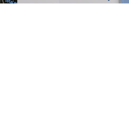
mer
que
Balti
e
Cottb
Construit
l'eau - L
a
Hambou
La pressi
ur
que la rot
IA
system7 
e
Support
ble -
Douze mè
aute
profonde
ir-
la terre -