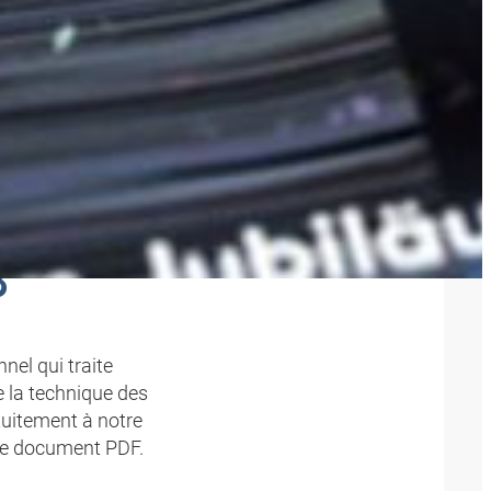
8
el qui traite
e la technique des
tuitement à notre
de document PDF.