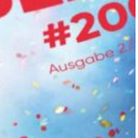
Slovenia
rg
Spain
ds
Swiss
Ukraine
United Kingdom