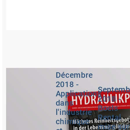
Décembre
2018 -
Septemb
Applications
2018 -
dans
Boels
l'industrie
Rental
chimique
mise sur