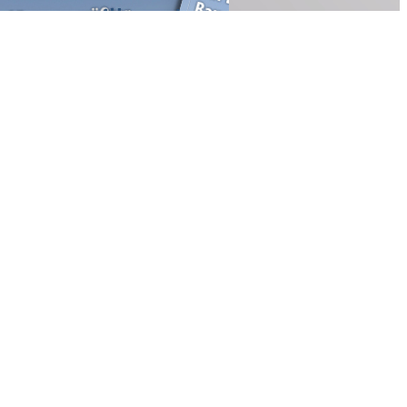
meilleur de
que de
la
us
préparation
des pistes
 près de
SBG
Une montagne de
rg
travail - Smet
on plutôt
Group Belgique
ation -
Intervention à
Rail
l'aéroport - HANSA-
FLEX est le
tres de
partenaire
ur dans
hydraulique
 allcons
numéro 1 à