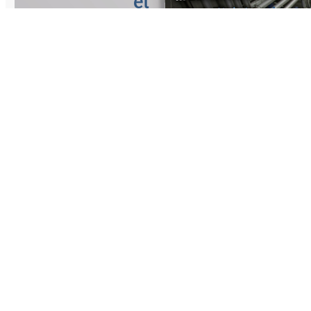
et
service
alimentaire
hydrauli
d'urgenc
De l'eau potable
pour tous -
Logistique
Pompes haute
individuelle -
pression à haut
HANSA-FLEX 
rendement
construit son
énergétique pour
propre hall po
les usines de
ENGEL AUSTR
dessalement
Plus noble qu
d'eau de mer
l'acier inoxyda
Berky est le leader
Produits de h
mondial des
qualité et savo
machines pour