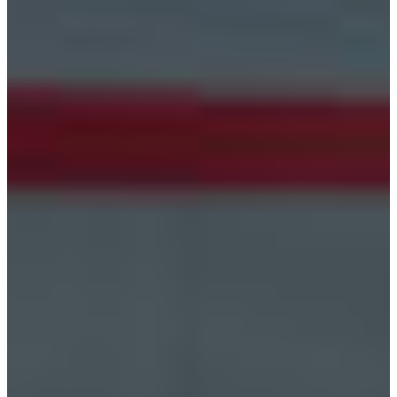
Croatia
Czechia
Estonia