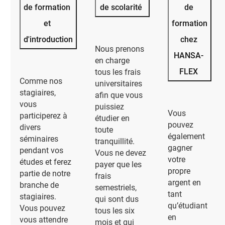
de formation
de scolarité
de
et
formation
d'introduction
chez
Nous prenons
HANSA-
en charge
FLEX
tous les frais
Comme nos
universitaires
stagiaires,
afin que vous
vous
puissiez
Vous
participerez à
étudier en
pouvez
divers
toute
également
séminaires
tranquillité.
gagner
pendant vos
Vous ne devez
votre
études et ferez
payer que les
propre
partie de notre
frais
argent en
branche de
semestriels,
tant
stagiaires.
qui sont dus
qu’étudiant
Vous pouvez
tous les six
en
vous attendre
mois et qui