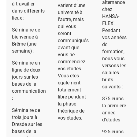
alternance
à travailler
varient d’une
chez
dans différents
université à
HANSA-
lieux :
l’autre, mais
FLEX.
qui vous
Séminaire de
Pendant
seront
bienvenue à
vos années
communiqués
Brême (une
de
avant que
semaine) ;
formation,
vous ne
nous vous
commenciez
Séminaire en
versons les
vos études.
ligne de deux
salaires
Vous êtes
jours sur les
bruts
également
bases de la
suivants :
totalement
communication
libre pendant
;
875 euros
la phase
la première
Séminaire de
théorique de
année
trois jours à
vos études.
d’études
Dresde sur les
bases de la
925 euros