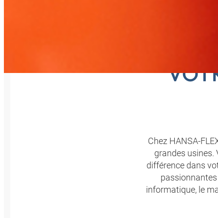
TIC
VOTR
Chez HANSA-FLEX, 
grandes usines. 
différence dans vo
passionnantes e
informatique, le ma