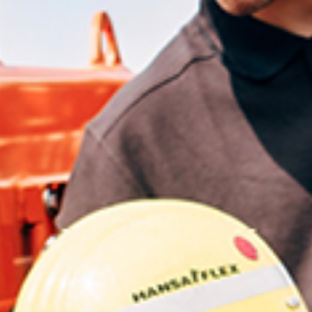
7:15 - 17:00
érique du Sud
és sont exclus
Luxembou
France
Netherlan
Germany
Poland
Hungary
erzegovina
Portugal
Ireland
Romania
Italy
Serbia
Latvia
Slovakia
Lithuania