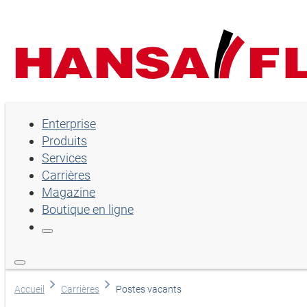
Enterprise
Enterprise
Produits
Produits
Services
Services
Carrières
Magazine
Carrières
Boutique en ligne
Magazine
Boutique en ligne
Lingua
Accueil
Carrières
Postes vacants
Sélection de la langue