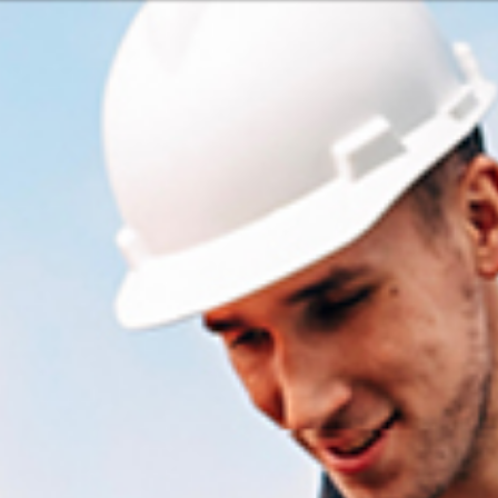
ous
Ou peut-être 
English
Français
Italiano
Europe
r nos services et nos produits ? Ou
Les dimanches
Prenez co
e et Pacifique
Options 
Aide et as
rique
Localise
érique du Nord
7:15 - 17:30