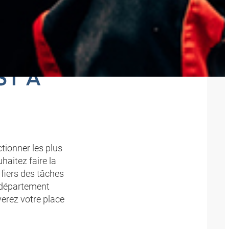
X -
ST À
ionner les plus
haitez faire la
fiers des tâches
e département
verez votre place