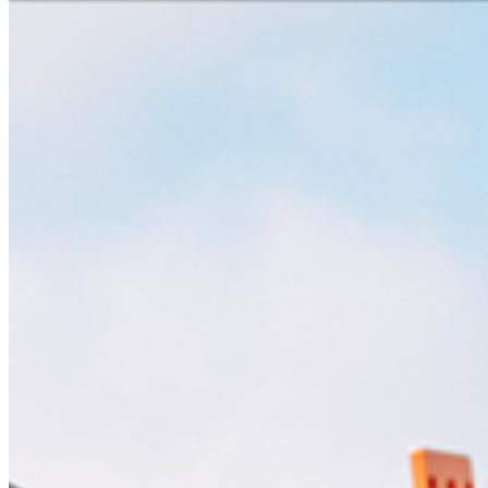
Assistance et contact
Recherche de branche
Votre ligne directe avec n
Deutsch
L'
Vous avez des questions su
vous avez besoin d'aide ?
Asi
Téléphone
+41 31 9174545
Af
Service immédiat
+41 800 771 234
Am
Lun - Jeu