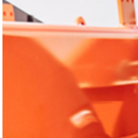
Ven
Am
Les dimanches et jours féri
Austria
Belgium
Bosnia and H
Bulgaria
Croatia
Czechia
Estonia