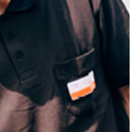
Slovenia
rg
Spain
ds
Swiss
Ukraine
United Kingdom