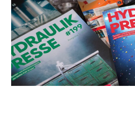
2022
Heute stellt die
HYDRAULIKPRESSE
ein professionelles
Magazin dar, das
sich vornehmlich
mit den
Herausforderungen,
Lösungen und
Anwendungen in
der Fluidtechnik…
Mehr erfahren