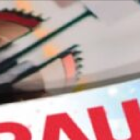
Oder vielleicht
glish
Français
Italiano
 Services und Produkten? Oder
Sie können uns
Nehmen Sie
Pacific
Kontakt o
Hilfe und U
Finden Sie
America
7:15 - 17:30