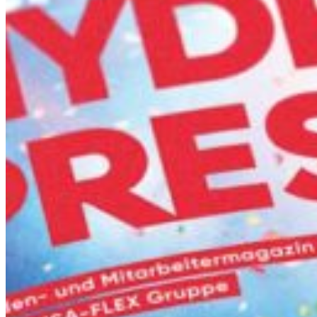
Fr
South 
Sonn- und Feiertage sind a
Austria
Belgium
Bosnia and Herze
Bulgaria
Croatia
Czechia
Estonia