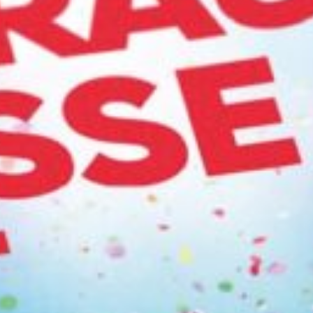
7:15 - 17:00
America
usgenommen
Luxembourg
France
Netherlands
Germany
Poland
Hungary
govina
Portugal
Ireland
Romania
Italy
Serbia
Latvia
Slovakia
Lithuania