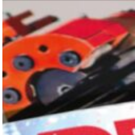
Hilfe und Kontakt
Niederlassungssuche
Ihr direkter Draht zu uns
Deutsch
En
Europe
Haben Sie Fragen zu unseren
benötigen Sie Hilfe?
Asia & 
Telefon
+41 31 9174545
Africa
Sofortservice
+41 800 771 234
North 
Mo - Do