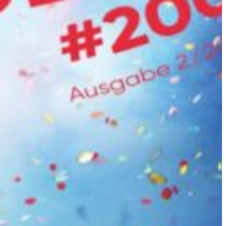
Slovenia
Spain
Swiss
Ukraine
United Kingdom