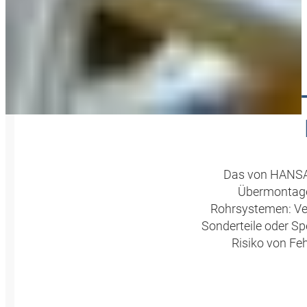
HF
Das von HANSA
Übermontages
Rohrsystemen: Ve
Sonderteile oder Sp
Risiko von Fe