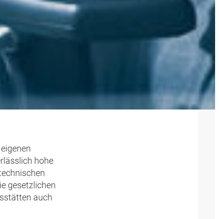
D BY
 eigenen
rlässlich hohe
 technischen
ie gesetzlichen
gsstätten auch