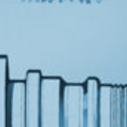
7:15 - 17:00
America
usgenommen
Luxembourg
France
Netherlands
Germany
Poland
Hungary
govina
Portugal
Ireland
Romania
Italy
Serbia
Latvia
Slovakia
Lithuania