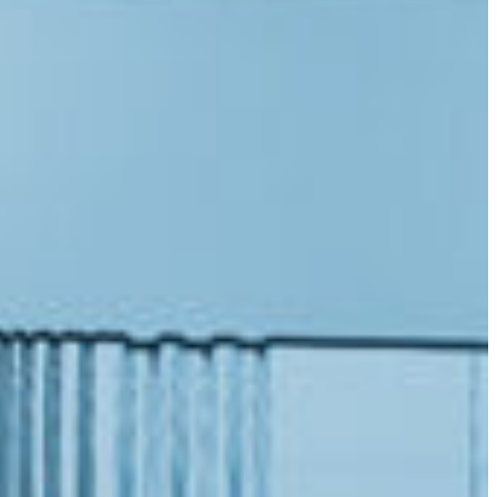
Slovenia
Spain
Swiss
Ukraine
United Kingdom