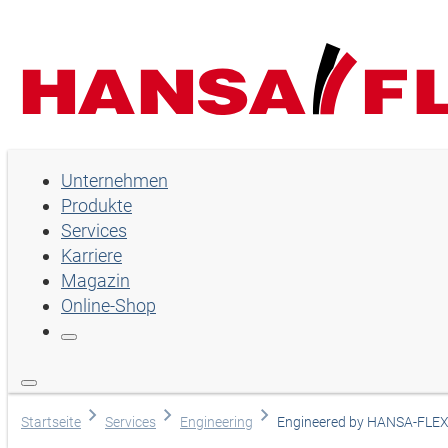
Unternehmen
Unternehmen
Produkte
Produkte
Services
Services
Karriere
Magazin
Karriere
Online-Shop
Magazin
Online-Shop
Land
Startseite
Services
Engineering
Engineered by HANSA-FLE
English