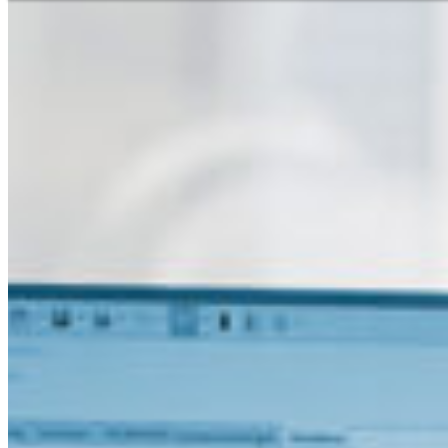
Hilfe und Kontakt
Niederlassungssuche
Ihr direkter Draht zu uns
Deutsch
En
Europe
Haben Sie Fragen zu unseren
benötigen Sie Hilfe?
Asia & 
Telefon
+41 31 9174545
Africa
Sofortservice
+41 800 771 234
North 
Mo - Do