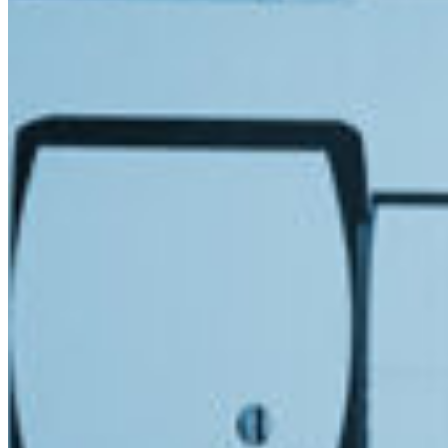
Fr
South 
Sonn- und Feiertage sind a
Austria
Belgium
Bosnia and Herze
Bulgaria
Croatia
Czechia
Estonia