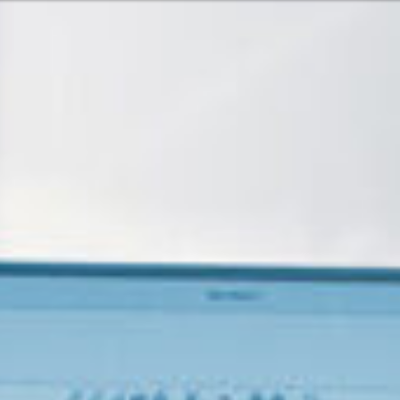
Oder vielleicht
glish
Français
Italiano
 Services und Produkten? Oder
Sie können uns
Nehmen Sie
Pacific
Kontakt o
Hilfe und U
Finden Sie
America
7:15 - 17:30