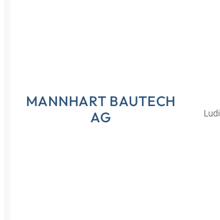
Croatia
Czechia
Estonia
MANNHART BAUTECH
Lud
AG