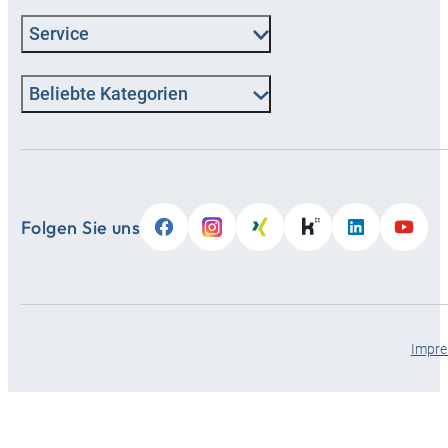
Service
Beliebte Kategorien
Folgen Sie uns
Impr