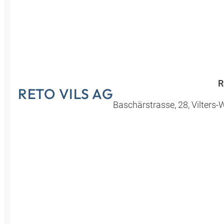
Croatia
Czechia
Estonia
R
RETO VILS AG
Baschärstrasse
,
28
,
Vilters