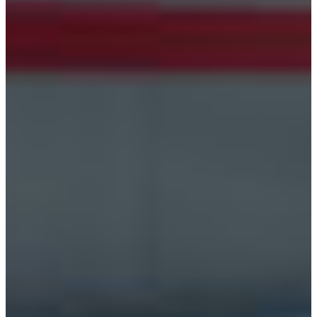
Croatia
Czechia
Estonia