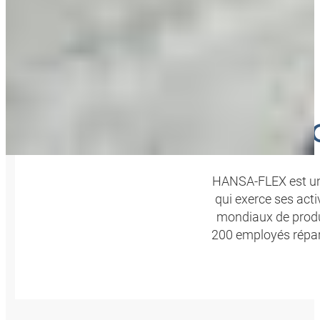
N
HANSA-FLEX est une
qui exerce ses act
mondiaux de produi
200 employés répart