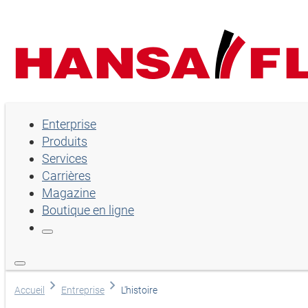
Enterprise
Enterprise
Produits
Produits
Services
Services
Carrières
Magazine
Carrières
Boutique en ligne
Magazine
Boutique en ligne
Lingua
Accueil
Entreprise
L'histoire
Sélection de la langue