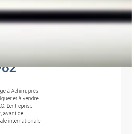
NTS ET
962
age à Achim, près
quer et à vendre
. L’entreprise
, avant de
ale internationale