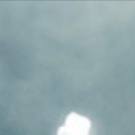
ous
Ou peut-être 
English
Français
Italiano
Europe
r nos services et nos produits ? Ou
Les dimanches
Prenez co
e et Pacifique
Options 
Aide et as
rique
Localise
érique du Nord
7:15 - 17:30