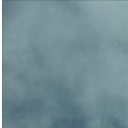
Assistance et contact
Recherche de branche
Votre ligne directe avec n
Deutsch
L'
Vous avez des questions su
vous avez besoin d'aide ?
Asi
Téléphone
+41 31 9174545
Af
Service immédiat
+41 800 771 234
Am
Lun - Jeu