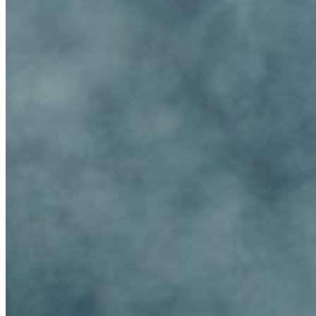
Ven
Am
Les dimanches et jours féri
Austria
Belgium
Bosnia and H
Bulgaria
Croatia
Czechia
Estonia