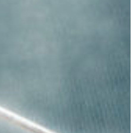
Slovenia
rg
Spain
ds
Swiss
Ukraine
United Kingdom