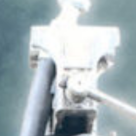
7:15 - 17:00
érique du Sud
és sont exclus
Luxembou
France
Netherlan
Germany
Poland
Hungary
erzegovina
Portugal
Ireland
Romania
Italy
Serbia
Latvia
Slovakia
Lithuania