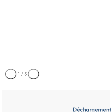
1
/
5
Déchargement 