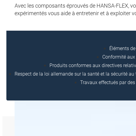
Avec les composants éprouvés de HANSA-FLEX, vous 
expérimentés vous aide à entretenir et à exploiter
Éléments de
Conformité aux
Produits conformes aux directives relat
Respect de la loi allemande sur la santé et la sécurité au t
Travaux effectués par des