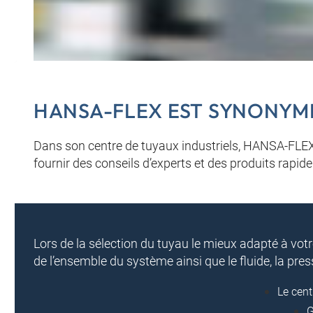
HANSA-FLEX EST SYNONYME 
Dans son centre de tuyaux industriels, HANSA-FLEX
fournir des conseils d’experts et des produits rapid
Lors de la sélection du tuyau le mieux adapté à vot
de l’ensemble du système ainsi que le fluide, la pres
Le cent
G