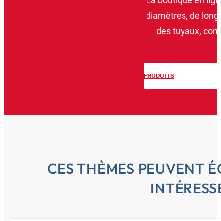
La boutique en lig
diamètres, de long
des tuyaux, comb
PRODUITS
CES THÈMES PEUVENT 
INTÉRESS