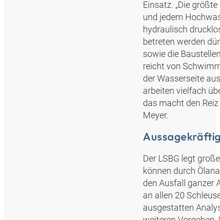
Einsatz. „Die größte
und jedem Hochwasse
hydraulisch druckl
betreten werden dü
sowie die Baustelle
reicht von Schwimm
der Wasserseite aus
arbeiten vielfach ü
das macht den Reiz 
Meyer.
Aussagekräfti
Der LSBG legt große
können durch Ölanal
den Ausfall ganzer 
an allen 20 Schleuse
ausgestatten Analy
weiteren Vorgehen. W