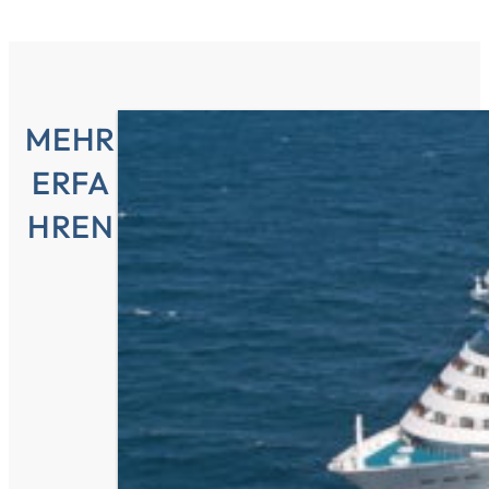
MEHR
ERFA
HREN