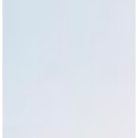
Croatia
Czechia
Estonia