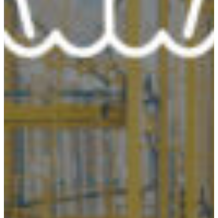
Croatia
Czechia
Estonia