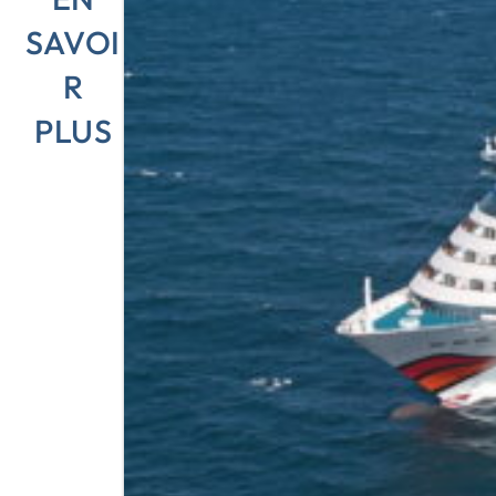
SAVOI
R
PLUS