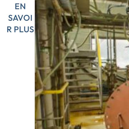
EN
SAVOI
R PLUS