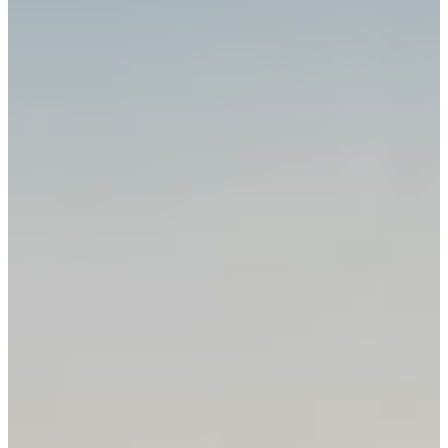
Croatia
Czechia
Estonia